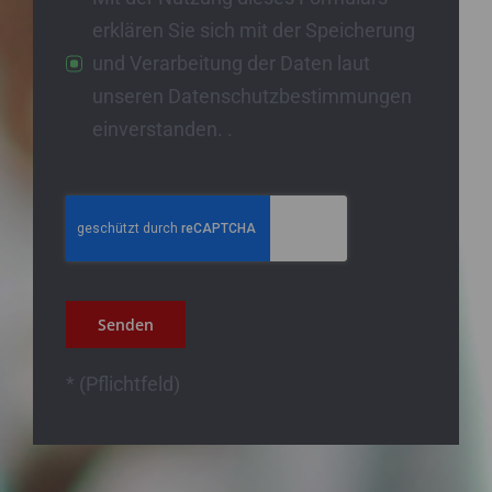
erklären Sie sich mit der Speicherung
und Verarbeitung der Daten laut
unseren Datenschutzbestimmungen
einverstanden. .
Senden
* (Pflichtfeld)