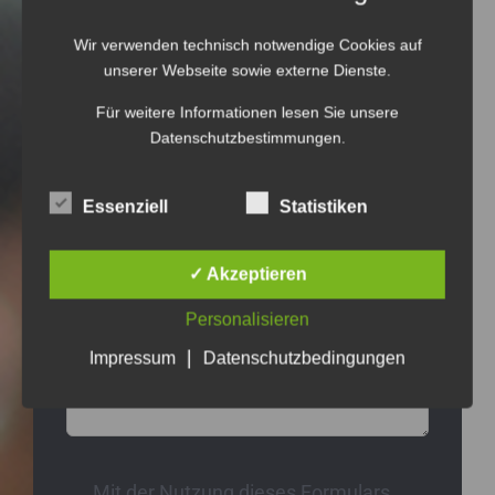
Ihre E-Mail-Adresse
*
Wir verwenden technisch notwendige Cookies auf
unserer Webseite sowie externe Dienste.
Für weitere Informationen lesen Sie unsere
Datenschutzbestimmungen
.
Ihre Telefonnummer
Essenziell
Statistiken
✓ Akzeptieren
Ihre Nachricht
Personalisieren
|
Impressum
Datenschutzbedingungen
Mit der Nutzung dieses Formulars