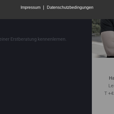
|
Impressum
Datenschutzbedingungen
 einer Erstberatung kennenlernen.
Ha
Le
T +4