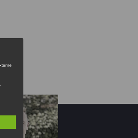
xterne
.