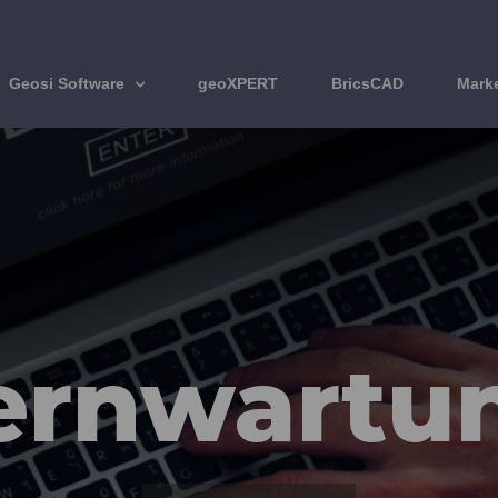
Geosi Software
geoXPERT
BricsCAD
Mark
ernwartu