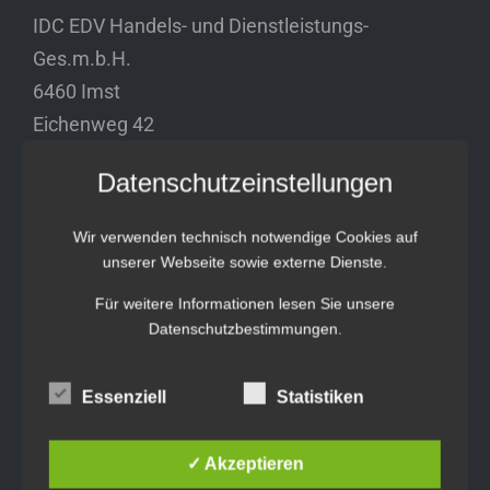
IDC EDV Handels- und Dienstleistungs-
Ges.m.b.H.
6460 Imst
Eichenweg 42
Tel.: +43 5412 63200
Datenschutzeinstellungen
vertrieb@idc-edv.at
www.idc-edv.at
Wir verwenden technisch notwendige Cookies auf
unserer Webseite sowie externe Dienste.
Für weitere Informationen lesen Sie unsere
FERNWARTUNG
Datenschutzbestimmungen
.
Essenziell
Statistiken
WEITERER STANDORT:
IDC EDV Handels- und Dienstleistungs-
✓ Akzeptieren