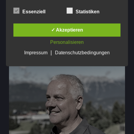
Essenziell
Statistiken
✓ Akzeptieren
Personalisieren
|
Impressum
Datenschutzbedingungen
BricsCAD – CAD Austria
Bestellungen, Fragen zu Angeboten und
Support-Anfragen
richten Sie bitte direkt an:
DI Hubert Gager