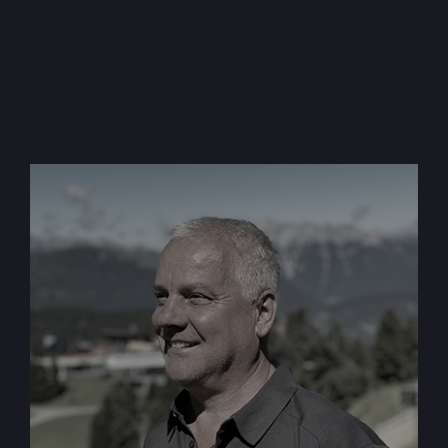
BricsCAD – CAD Austria
Bestellungen, Fragen zu Angeboten und
Support-Anfragen
richten Sie bitte direkt an:
DI Hubert Gager