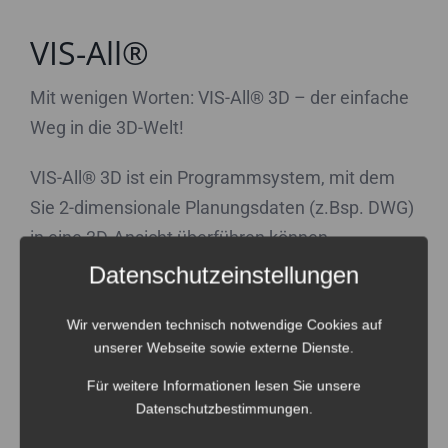
VIS-All®
Mit wenigen Worten: VIS-All® 3D – der einfache
Weg in die 3D-Welt!
VIS-All® 3D ist ein Programmsystem, mit dem
Sie 2-dimensionale Planungsdaten (z.Bsp. DWG)
in eine 3D-Ansicht überführen können.
Anschließend stehen Ihnen umfangreiche
Datenschutzeinstellungen
Möglichkeiten zur Verfügung, diese
Wir verwenden technisch notwendige Cookies auf
realitätsnahen Darstellungen zu präsentieren,
unserer Webseite sowie externe Dienste.
komplexe Vorgänge wie z.Bsp. Schattenwurf zu
simulieren und diese Daten digital
Für weitere Informationen lesen Sie unsere
Datenschutzbestimmungen
.
weiterzugeben.