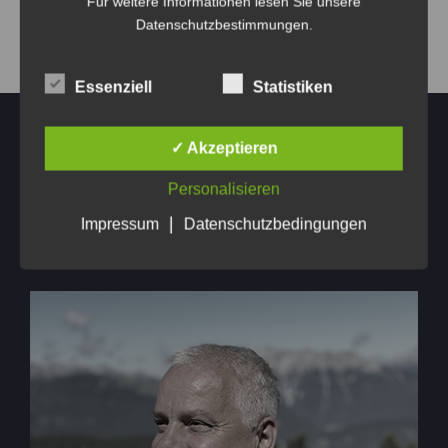
Für weitere Informationen lesen Sie unsere
Datenschutzbestimmungen
.
Essenziell
Statistiken
✓ Akzeptieren
Personalisieren
|
Impressum
Datenschutzbedingungen
BricsCAD – CAD Austria
Bestellungen, Fragen zu Angeboten und
Support-Anfragen
richten Sie bitte direkt an: